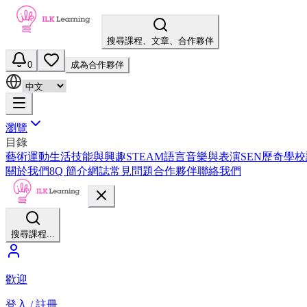
搜尋課程、文章、合作夥伴
0
成為合作夥伴
瀏覽
目錄
藝術
運動
生活技能與興趣
STEAM
語言
音樂與表演
SEN
歷奇
學校
關於我們
8Q 簡介
網誌
常見問題
合作夥伴
聯絡我們
搜尋課程...
歡迎
登入 / 註冊