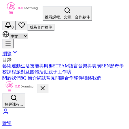
搜尋課程、文章、合作夥伴
0
成為合作夥伴
瀏覽
目錄
藝術
運動
生活技能與興趣
STEAM
語言
音樂與表演
SEN
歷奇
學
校課程
派對及團體活動
親子工作坊
關於我們
8Q 簡介
網誌
常見問題
合作夥伴
聯絡我們
搜尋課程...
歡迎