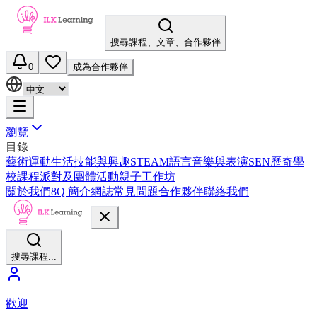
搜尋課程、文章、合作夥伴
0
成為合作夥伴
瀏覽
目錄
藝術
運動
生活技能與興趣
STEAM
語言
音樂與表演
SEN
歷奇
學
校課程
派對及團體活動
親子工作坊
關於我們
8Q 簡介
網誌
常見問題
合作夥伴
聯絡我們
搜尋課程...
歡迎