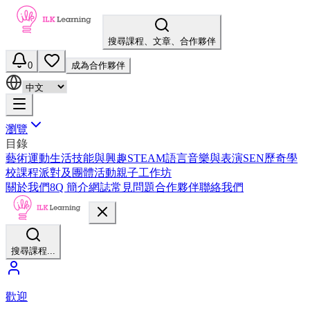
搜尋課程、文章、合作夥伴
0
成為合作夥伴
瀏覽
目錄
藝術
運動
生活技能與興趣
STEAM
語言
音樂與表演
SEN
歷奇
學
校課程
派對及團體活動
親子工作坊
關於我們
8Q 簡介
網誌
常見問題
合作夥伴
聯絡我們
搜尋課程...
歡迎