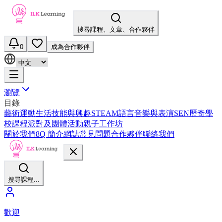
搜尋課程、文章、合作夥伴
0
成為合作夥伴
瀏覽
目錄
藝術
運動
生活技能與興趣
STEAM
語言
音樂與表演
SEN
歷奇
學
校課程
派對及團體活動
親子工作坊
關於我們
8Q 簡介
網誌
常見問題
合作夥伴
聯絡我們
搜尋課程...
歡迎