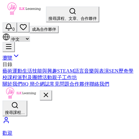
搜尋課程、文章、合作夥伴
0
成為合作夥伴
瀏覽
目錄
藝術
運動
生活技能與興趣
STEAM
語言
音樂與表演
SEN
歷奇
學
校課程
派對及團體活動
親子工作坊
關於我們
8Q 簡介
網誌
常見問題
合作夥伴
聯絡我們
搜尋課程...
歡迎