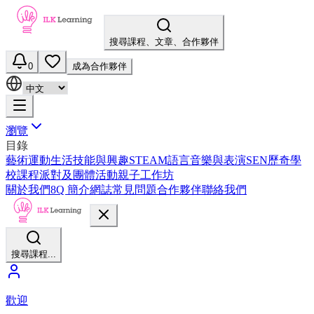
搜尋課程、文章、合作夥伴
0
成為合作夥伴
瀏覽
目錄
藝術
運動
生活技能與興趣
STEAM
語言
音樂與表演
SEN
歷奇
學
校課程
派對及團體活動
親子工作坊
關於我們
8Q 簡介
網誌
常見問題
合作夥伴
聯絡我們
搜尋課程...
歡迎