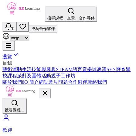
搜尋課程、文章、合作夥伴
0
成為合作夥伴
瀏覽
目錄
藝術
運動
生活技能與興趣
STEAM
語言
音樂與表演
SEN
歷奇
學
校課程
派對及團體活動
親子工作坊
關於我們
8Q 簡介
網誌
常見問題
合作夥伴
聯絡我們
搜尋課程...
歡迎