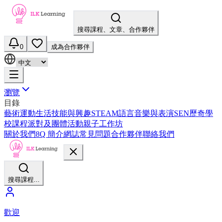
搜尋課程、文章、合作夥伴
0
成為合作夥伴
瀏覽
目錄
藝術
運動
生活技能與興趣
STEAM
語言
音樂與表演
SEN
歷奇
學
校課程
派對及團體活動
親子工作坊
關於我們
8Q 簡介
網誌
常見問題
合作夥伴
聯絡我們
搜尋課程...
歡迎