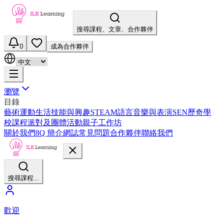
搜尋課程、文章、合作夥伴
0
成為合作夥伴
瀏覽
目錄
藝術
運動
生活技能與興趣
STEAM
語言
音樂與表演
SEN
歷奇
學
校課程
派對及團體活動
親子工作坊
關於我們
8Q 簡介
網誌
常見問題
合作夥伴
聯絡我們
搜尋課程...
歡迎