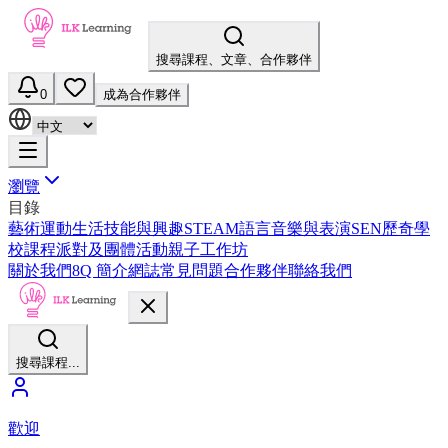
搜尋課程、文章、合作夥伴
0
成為合作夥伴
瀏覽
目錄
藝術
運動
生活技能與興趣
STEAM
語言
音樂與表演
SEN
歷奇
學
校課程
派對及團體活動
親子工作坊
關於我們
8Q 簡介
網誌
常見問題
合作夥伴
聯絡我們
搜尋課程...
歡迎