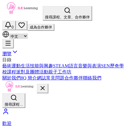
搜尋課程、文章、合作夥伴
0
成為合作夥伴
瀏覽
目錄
藝術
運動
生活技能與興趣
STEAM
語言
音樂與表演
SEN
歷奇
學
校課程
派對及團體活動
親子工作坊
關於我們
8Q 簡介
網誌
常見問題
合作夥伴
聯絡我們
搜尋課程...
歡迎