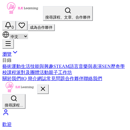
搜尋課程、文章、合作夥伴
0
成為合作夥伴
瀏覽
目錄
藝術
運動
生活技能與興趣
STEAM
語言
音樂與表演
SEN
歷奇
學
校課程
派對及團體活動
親子工作坊
關於我們
8Q 簡介
網誌
常見問題
合作夥伴
聯絡我們
搜尋課程...
歡迎