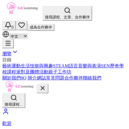
搜尋課程、文章、合作夥伴
0
成為合作夥伴
瀏覽
目錄
藝術
運動
生活技能與興趣
STEAM
語言
音樂與表演
SEN
歷奇
學
校課程
派對及團體活動
親子工作坊
關於我們
8Q 簡介
網誌
常見問題
合作夥伴
聯絡我們
搜尋課程...
歡迎