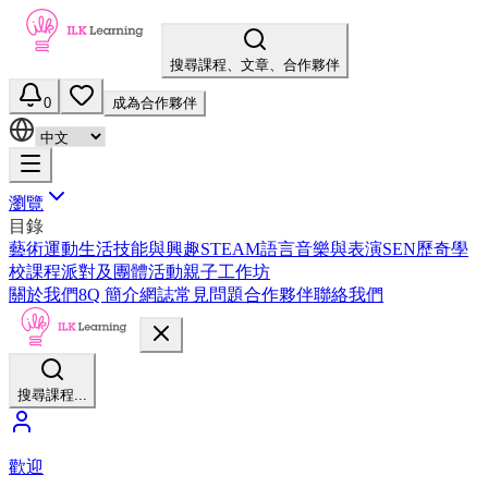
搜尋課程、文章、合作夥伴
0
成為合作夥伴
瀏覽
目錄
藝術
運動
生活技能與興趣
STEAM
語言
音樂與表演
SEN
歷奇
學
校課程
派對及團體活動
親子工作坊
關於我們
8Q 簡介
網誌
常見問題
合作夥伴
聯絡我們
搜尋課程...
歡迎