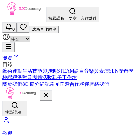
搜尋課程、文章、合作夥伴
0
成為合作夥伴
瀏覽
目錄
藝術
運動
生活技能與興趣
STEAM
語言
音樂與表演
SEN
歷奇
學
校課程
派對及團體活動
親子工作坊
關於我們
8Q 簡介
網誌
常見問題
合作夥伴
聯絡我們
搜尋課程...
歡迎