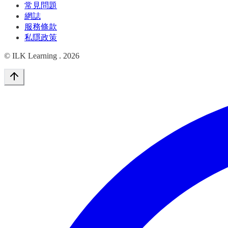
常見問題
網誌
服務條款
私隱政策
© ILK Learning .
2026