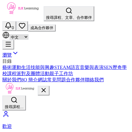
搜尋課程、文章、合作夥伴
0
成為合作夥伴
瀏覽
目錄
藝術
運動
生活技能與興趣
STEAM
語言
音樂與表演
SEN
歷奇
學
校課程
派對及團體活動
親子工作坊
關於我們
8Q 簡介
網誌
常見問題
合作夥伴
聯絡我們
搜尋課程...
歡迎