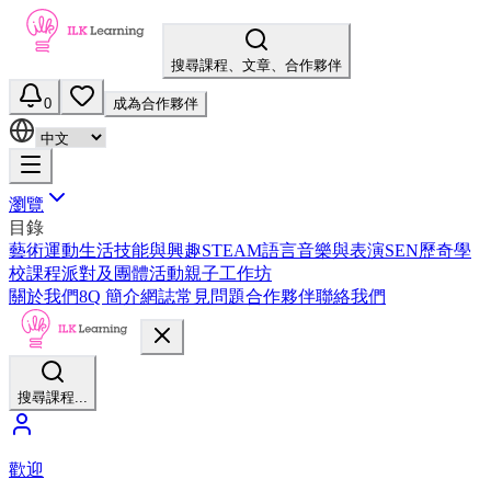
搜尋課程、文章、合作夥伴
0
成為合作夥伴
瀏覽
目錄
藝術
運動
生活技能與興趣
STEAM
語言
音樂與表演
SEN
歷奇
學
校課程
派對及團體活動
親子工作坊
關於我們
8Q 簡介
網誌
常見問題
合作夥伴
聯絡我們
搜尋課程...
歡迎