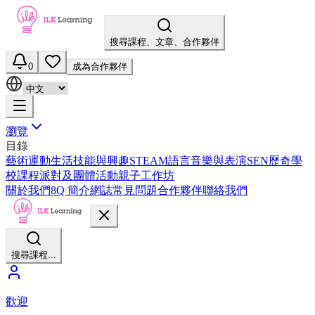
搜尋課程、文章、合作夥伴
0
成為合作夥伴
瀏覽
目錄
藝術
運動
生活技能與興趣
STEAM
語言
音樂與表演
SEN
歷奇
學
校課程
派對及團體活動
親子工作坊
關於我們
8Q 簡介
網誌
常見問題
合作夥伴
聯絡我們
搜尋課程...
歡迎