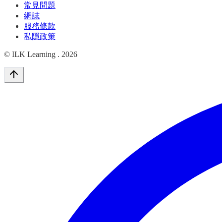
常見問題
網誌
服務條款
私隱政策
© ILK Learning .
2026