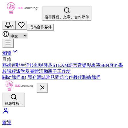
搜尋課程、文章、合作夥伴
0
成為合作夥伴
瀏覽
目錄
藝術
運動
生活技能與興趣
STEAM
語言
音樂與表演
SEN
歷奇
學
校課程
派對及團體活動
親子工作坊
關於我們
8Q 簡介
網誌
常見問題
合作夥伴
聯絡我們
搜尋課程...
歡迎