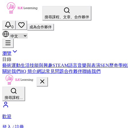
搜尋課程、文章、合作夥伴
0
成為合作夥伴
瀏覽
目錄
藝術
運動
生活技能與興趣
STEAM
語言
音樂與表演
SEN
歷奇
學校
關於我們
8Q 簡介
網誌
常見問題
合作夥伴
聯絡我們
搜尋課程...
歡迎
登入 / 註冊