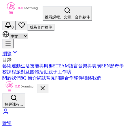
搜尋課程、文章、合作夥伴
0
成為合作夥伴
瀏覽
目錄
藝術
運動
生活技能與興趣
STEAM
語言
音樂與表演
SEN
歷奇
學
校課程
派對及團體活動
親子工作坊
關於我們
8Q 簡介
網誌
常見問題
合作夥伴
聯絡我們
搜尋課程...
歡迎